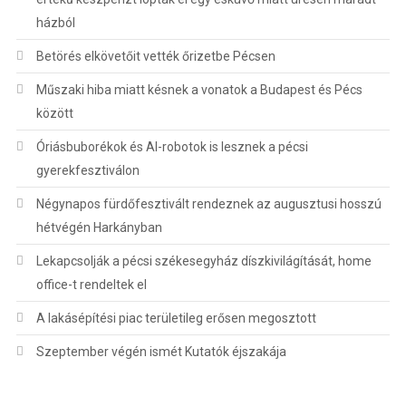
házból
Betörés elkövetőit vették őrizetbe Pécsen
Műszaki hiba miatt késnek a vonatok a Budapest és Pécs
között
Óriásbuborékok és AI-robotok is lesznek a pécsi
gyerekfesztiválon
Négynapos fürdőfesztivált rendeznek az augusztusi hosszú
hétvégén Harkányban
Lekapcsolják a pécsi székesegyház díszkivilágítását, home
office-t rendeltek el
A lakásépítési piac területileg erősen megosztott
Szeptember végén ismét Kutatók éjszakája