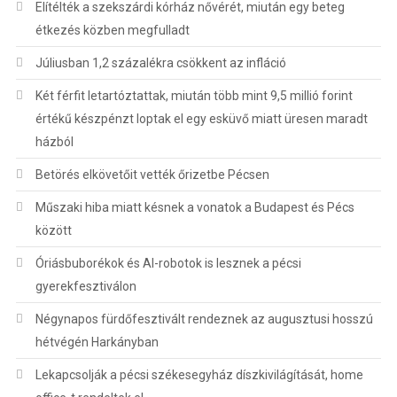
Elítélték a szekszárdi kórház nővérét, miután egy beteg
étkezés közben megfulladt
Júliusban 1,2 százalékra csökkent az infláció
Két férfit letartóztattak, miután több mint 9,5 millió forint
értékű készpénzt loptak el egy esküvő miatt üresen maradt
házból
Betörés elkövetőit vették őrizetbe Pécsen
Műszaki hiba miatt késnek a vonatok a Budapest és Pécs
között
Óriásbuborékok és AI-robotok is lesznek a pécsi
gyerekfesztiválon
Négynapos fürdőfesztivált rendeznek az augusztusi hosszú
hétvégén Harkányban
Lekapcsolják a pécsi székesegyház díszkivilágítását, home