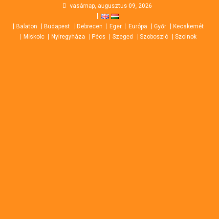
Skip
vasárnap, augusztus 09, 2026
to
Balaton
Budapest
Debrecen
Eger
Európa
Győr
Kecskemét
content
Miskolc
Nyíregyháza
Pécs
Szeged
Szoboszló
Szolnok