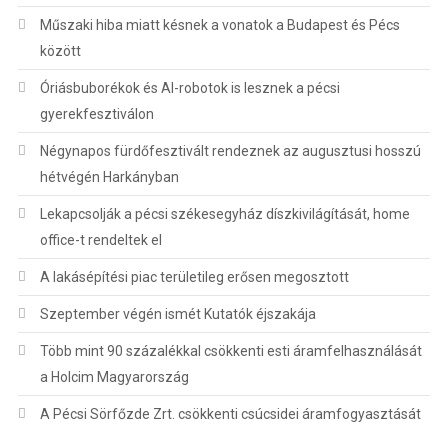
Műszaki hiba miatt késnek a vonatok a Budapest és Pécs
között
Óriásbuborékok és AI-robotok is lesznek a pécsi
gyerekfesztiválon
Négynapos fürdőfesztivált rendeznek az augusztusi hosszú
hétvégén Harkányban
Lekapcsolják a pécsi székesegyház díszkivilágítását, home
office-t rendeltek el
A lakásépítési piac területileg erősen megosztott
Szeptember végén ismét Kutatók éjszakája
Több mint 90 százalékkal csökkenti esti áramfelhasználását
a Holcim Magyarország
A Pécsi Sörfőzde Zrt. csökkenti csúcsidei áramfogyasztását