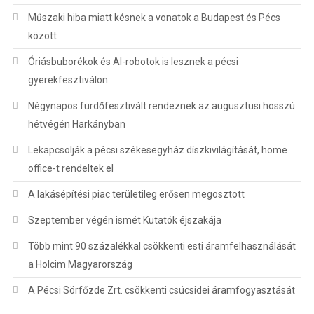
Műszaki hiba miatt késnek a vonatok a Budapest és Pécs
között
Óriásbuborékok és AI-robotok is lesznek a pécsi
gyerekfesztiválon
Négynapos fürdőfesztivált rendeznek az augusztusi hosszú
hétvégén Harkányban
Lekapcsolják a pécsi székesegyház díszkivilágítását, home
office-t rendeltek el
A lakásépítési piac területileg erősen megosztott
Szeptember végén ismét Kutatók éjszakája
Több mint 90 százalékkal csökkenti esti áramfelhasználását
a Holcim Magyarország
A Pécsi Sörfőzde Zrt. csökkenti csúcsidei áramfogyasztását