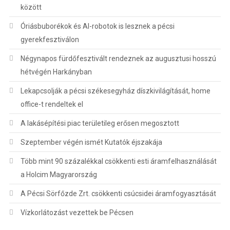
között
Óriásbuborékok és AI-robotok is lesznek a pécsi
gyerekfesztiválon
Négynapos fürdőfesztivált rendeznek az augusztusi hosszú
hétvégén Harkányban
Lekapcsolják a pécsi székesegyház díszkivilágítását, home
office-t rendeltek el
A lakásépítési piac területileg erősen megosztott
Szeptember végén ismét Kutatók éjszakája
Több mint 90 százalékkal csökkenti esti áramfelhasználását
a Holcim Magyarország
A Pécsi Sörfőzde Zrt. csökkenti csúcsidei áramfogyasztását
Vízkorlátozást vezettek be Pécsen