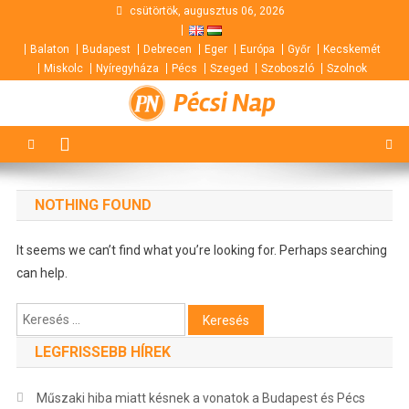
Skip
csütörtök, augusztus 06, 2026
to
Balaton
Budapest
Debrecen
Eger
Európa
Győr
Kecskemét
content
Miskolc
Nyíregyháza
Pécs
Szeged
Szoboszló
Szolnok
Pécsi Nap
NOTHING FOUND
It seems we can’t find what you’re looking for. Perhaps searching
can help.
Keresés:
LEGFRISSEBB HÍREK
Műszaki hiba miatt késnek a vonatok a Budapest és Pécs