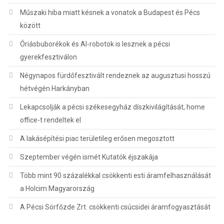
Műszaki hiba miatt késnek a vonatok a Budapest és Pécs
között
Óriásbuborékok és AI-robotok is lesznek a pécsi
gyerekfesztiválon
Négynapos fürdőfesztivált rendeznek az augusztusi hosszú
hétvégén Harkányban
Lekapcsolják a pécsi székesegyház díszkivilágítását, home
office-t rendeltek el
A lakásépítési piac területileg erősen megosztott
Szeptember végén ismét Kutatók éjszakája
Több mint 90 százalékkal csökkenti esti áramfelhasználását
a Holcim Magyarország
A Pécsi Sörfőzde Zrt. csökkenti csúcsidei áramfogyasztását