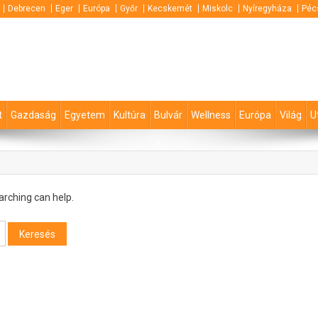
Debrecen
Eger
Európa
Győr
Kecskemét
Miskolc
Nyíregyháza
Péc
t
Gazdaság
Egyetem
Kultúra
Bulvár
Wellness
Európa
Világ
U
arching can help.