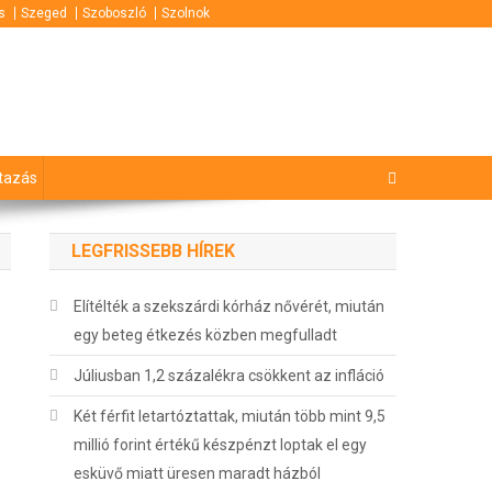
s
Szeged
Szoboszló
Szolnok
tazás
LEGFRISSEBB HÍREK
Elítélték a szekszárdi kórház nővérét, miután
egy beteg étkezés közben megfulladt
Júliusban 1,2 százalékra csökkent az infláció
Két férfit letartóztattak, miután több mint 9,5
millió forint értékű készpénzt loptak el egy
esküvő miatt üresen maradt házból