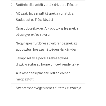
Betörés elkövetőit vették őrizetbe Pécsen
Műszaki hiba miatt késnek a vonatok a
Budapest és Pécs között
Óriásbuborékok és AI-robotok is lesznek a
pécsi gyerekfesztiválon
Négynapos fürdőfesztivált rendeznek az
augusztusi hosszú hétvégén Harkányban
Lekapcsolják a pécsi székesegyház
díszkivilágítását, home office-t rendeltek el
A lakásépítési piac területileg erősen
megosztott
Szeptember végén ismét Kutatók éjszakája