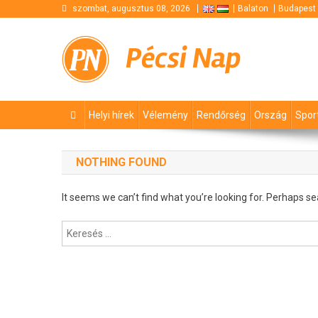
Skip
szombat, augusztus 08, 2026
Balaton
Budapest
to
content
Pécsi Nap
Helyi hírek
Vélemény
Rendőrség
Ország
Spor
NOTHING FOUND
It seems we can’t find what you’re looking for. Perhaps se
Keresés: