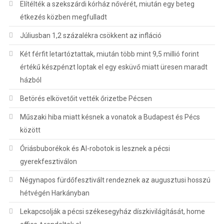
Elítélték a szekszárdi kórház nővérét, miután egy beteg
étkezés közben megfulladt
Júliusban 1,2 százalékra csökkent az infláció
Két férfit letartóztattak, miután több mint 9,5 millió forint
értékű készpénzt loptak el egy esküvő miatt üresen maradt
házból
Betörés elkövetőit vették őrizetbe Pécsen
Műszaki hiba miatt késnek a vonatok a Budapest és Pécs
között
Óriásbuborékok és AI-robotok is lesznek a pécsi
gyerekfesztiválon
Négynapos fürdőfesztivált rendeznek az augusztusi hosszú
hétvégén Harkányban
Lekapcsolják a pécsi székesegyház díszkivilágítását, home