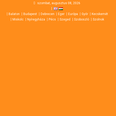
Skip
szombat, augusztus 08, 2026
to
Balaton
Budapest
Debrecen
Eger
Európa
Győr
Kecskemét
content
Miskolc
Nyíregyháza
Pécs
Szeged
Szoboszló
Szolnok