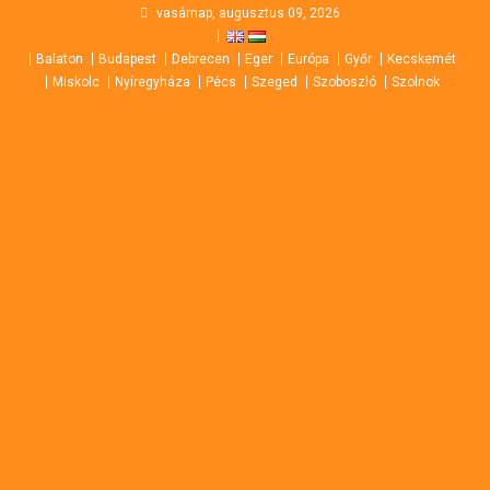
Skip
vasárnap, augusztus 09, 2026
to
Balaton
Budapest
Debrecen
Eger
Európa
Győr
Kecskemét
content
Miskolc
Nyíregyháza
Pécs
Szeged
Szoboszló
Szolnok