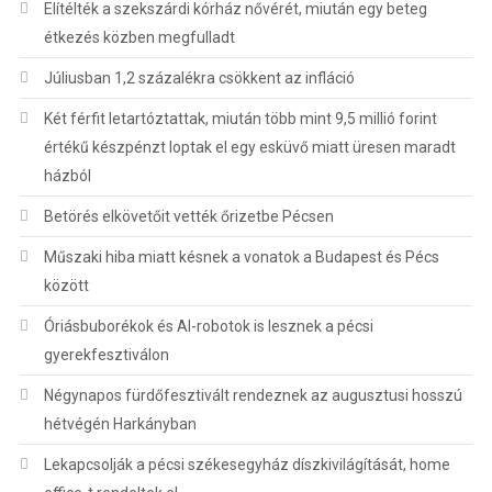
Elítélték a szekszárdi kórház nővérét, miután egy beteg
étkezés közben megfulladt
Júliusban 1,2 százalékra csökkent az infláció
Két férfit letartóztattak, miután több mint 9,5 millió forint
értékű készpénzt loptak el egy esküvő miatt üresen maradt
házból
Betörés elkövetőit vették őrizetbe Pécsen
Műszaki hiba miatt késnek a vonatok a Budapest és Pécs
között
Óriásbuborékok és AI-robotok is lesznek a pécsi
gyerekfesztiválon
Négynapos fürdőfesztivált rendeznek az augusztusi hosszú
hétvégén Harkányban
Lekapcsolják a pécsi székesegyház díszkivilágítását, home