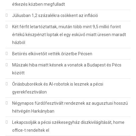
étkezés közben megfulladt
Júliusban 1,2 százalékra csökkent az infláció
Két férfit letartóztattak, miután több mint 9,5 millió forint
értékű készpénzt loptak el egy esküvő miatt üresen maradt
házból
Betörés elkövetőit vették őrizetbe Pécsen
Műszaki hiba miatt késnek a vonatok a Budapest és Pécs
között
Óriásbuborékok és AI-robotok is lesznek a pécsi
gyerekfesztiválon
Négynapos fürdőfesztivált rendeznek az augusztusi hosszú
hétvégén Harkányban
Lekapcsolják a pécsi székesegyház díszkivilágítását, home
office-t rendeltek el