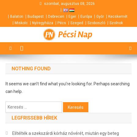
Skip
szombat, augusztus 08, 2026
to
Balaton
Budapest
Debrecen
Eger
Európa
Győr
Kecskemét
content
Miskolc
Nyíregyháza
Pécs
Szeged
Szoboszló
Szolnok
Pécsi Nap
NOTHING FOUND
It seems we can’t find what you’re looking for. Perhaps searching
can help.
Keresés:
LEGFRISSEBB HÍREK
Elítélték a szekszárdi kórház nővérét, miután egy beteg