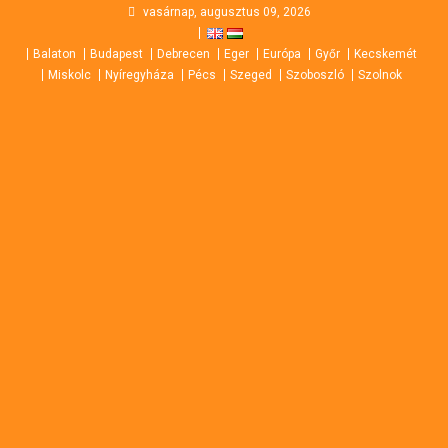
Skip
vasárnap, augusztus 09, 2026
to
Balaton
Budapest
Debrecen
Eger
Európa
Győr
Kecskemét
content
Miskolc
Nyíregyháza
Pécs
Szeged
Szoboszló
Szolnok