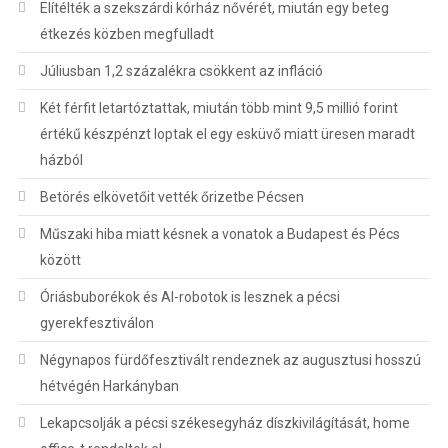
Elítélték a szekszárdi kórház nővérét, miután egy beteg
étkezés közben megfulladt
Júliusban 1,2 százalékra csökkent az infláció
Két férfit letartóztattak, miután több mint 9,5 millió forint
értékű készpénzt loptak el egy esküvő miatt üresen maradt
házból
Betörés elkövetőit vették őrizetbe Pécsen
Műszaki hiba miatt késnek a vonatok a Budapest és Pécs
között
Óriásbuborékok és AI-robotok is lesznek a pécsi
gyerekfesztiválon
Négynapos fürdőfesztivált rendeznek az augusztusi hosszú
hétvégén Harkányban
Lekapcsolják a pécsi székesegyház díszkivilágítását, home