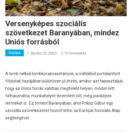
Versenyképes szociális
szövetkezet Baranyában, mindez
Uniós forrásból
Európa
Április 26, 2025
0 Comments
A lomb nélküli lombkoraknasétányok, a milliókból portalanított
földutak hazájában különösen jó érzés, amikor azt tapasztaljuk,
hogy az Uniós forrás valóban megfelelő helyen, módon lett
felhasználva, munkahelyet teremtett sőt, még piacképes
terméket is. Ez történt Baranyában, ahol Priksz Gábor egy
szociális szövetkezetet hozott létre, az Európai Szociális Alap
segítségével.