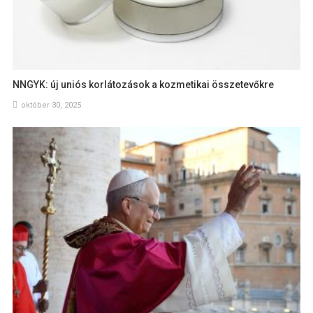
NNGYK: új uniós korlátozások a kozmetikai összetevőkre
október 30, 2025