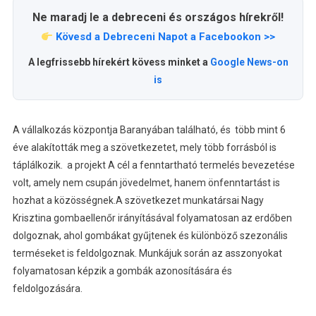
Ne maradj le a debreceni és országos hírekről!
Kövesd a Debreceni Napot a Facebookon >>
A legfrissebb hírekért kövess minket a
Google News-on
is
A vállalkozás központja Baranyában található, és több mint 6
éve alakították meg a szövetkezetet, mely több forrásból is
táplálkozik. a projekt A cél a fenntartható termelés bevezetése
volt, amely nem csupán jövedelmet, hanem önfenntartást is
hozhat a közösségnek.A szövetkezet munkatársai Nagy
Krisztina gombaellenőr irányításával folyamatosan az erdőben
dolgoznak, ahol gombákat gyűjtenek és különböző szezonális
terméseket is feldolgoznak. Munkájuk során az asszonyokat
folyamatosan képzik a gombák azonosítására és
feldolgozására.