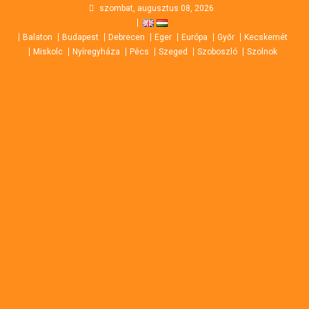
Skip
szombat, augusztus 08, 2026
to
Balaton
Budapest
Debrecen
Eger
Európa
Győr
Kecskemét
content
Miskolc
Nyíregyháza
Pécs
Szeged
Szoboszló
Szolnok