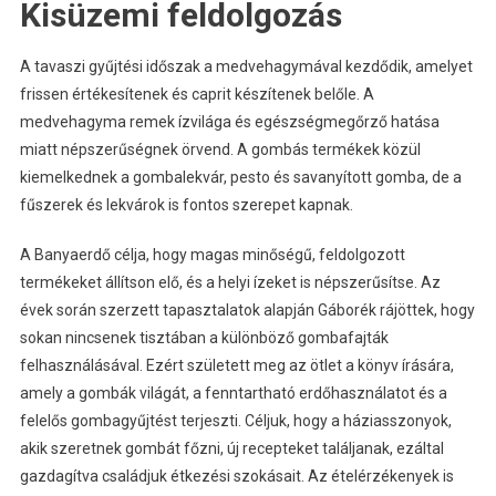
Kisüzemi feldolgozás
A tavaszi gyűjtési időszak a medvehagymával kezdődik, amelyet
frissen értékesítenek és caprit készítenek belőle. A
medvehagyma remek ízvilága és egészségmegőrző hatása
miatt népszerűségnek örvend. A gombás termékek közül
kiemelkednek a gombalekvár, pesto és savanyított gomba, de a
fűszerek és lekvárok is fontos szerepet kapnak.
A Banyaerdő célja, hogy magas minőségű, feldolgozott
termékeket állítson elő, és a helyi ízeket is népszerűsítse. Az
évek során szerzett tapasztalatok alapján Gáborék rájöttek, hogy
sokan nincsenek tisztában a különböző gombafajták
felhasználásával. Ezért született meg az ötlet a könyv írására,
amely a gombák világát, a fenntartható erdőhasználatot és a
felelős gombagyűjtést terjeszti. Céljuk, hogy a háziasszonyok,
akik szeretnek gombát főzni, új recepteket találjanak, ezáltal
gazdagítva családjuk étkezési szokásait. Az ételérzékenyek is