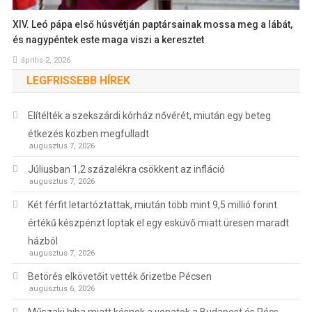
XIV. Leó pápa első húsvétján paptársainak mossa meg a lábát,
és nagypéntek este maga viszi a keresztet
április 2, 2026
LEGFRISSEBB HÍREK
Elítélték a szekszárdi kórház nővérét, miután egy beteg
étkezés közben megfulladt
augusztus 7, 2026
Júliusban 1,2 százalékra csökkent az infláció
augusztus 7, 2026
Két férfit letartóztattak, miután több mint 9,5 millió forint
értékű készpénzt loptak el egy esküvő miatt üresen maradt
házból
augusztus 7, 2026
Betörés elkövetőit vették őrizetbe Pécsen
augusztus 6, 2026
Műszaki hiba miatt késnek a vonatok a Budapest és Pécs