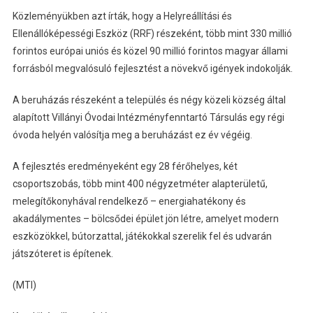
Közleményükben azt írták, hogy a Helyreállítási és
Ellenállóképességi Eszköz (RRF) részeként, több mint 330 millió
forintos európai uniós és közel 90 millió forintos magyar állami
forrásból megvalósuló fejlesztést a növekvő igények indokolják.
A beruházás részeként a település és négy közeli község által
alapított Villányi Óvodai Intézményfenntartó Társulás egy régi
óvoda helyén valósítja meg a beruházást ez év végéig.
A fejlesztés eredményeként egy 28 férőhelyes, két
csoportszobás, több mint 400 négyzetméter alapterületű,
melegítőkonyhával rendelkező – energiahatékony és
akadálymentes – bölcsődei épület jön létre, amelyet modern
eszközökkel, bútorzattal, játékokkal szerelik fel és udvarán
játszóteret is építenek.
(MTI)