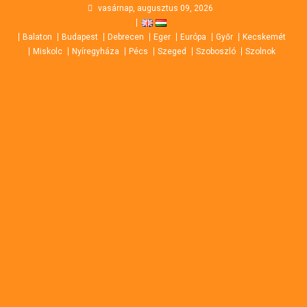
Skip
vasárnap, augusztus 09, 2026
to
Balaton
Budapest
Debrecen
Eger
Európa
Győr
Kecskemét
content
Miskolc
Nyíregyháza
Pécs
Szeged
Szoboszló
Szolnok