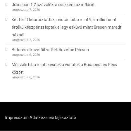
Júliusban 1,2 százalékra csökkent az infláció
augusztus 7, 2026
Két férfit letartóztattak, miután több mint 9,5 millió forint
értékű készpénzt loptak el egy esküvő miatt üresen maradt
házból
augusztus 7, 2026
Betörés elkövetőit vették őrizetbe Pécsen
augusztus 6, 2026
Műszaki hiba miatt késnek a vonatok a Budapest és Pécs
között
augusztus 6, 2026
Impresszum
Adatkezelési tájékoztató