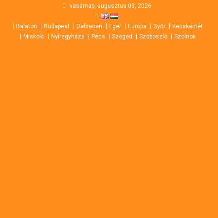
Skip
vasárnap, augusztus 09, 2026
to
Balaton
Budapest
Debrecen
Eger
Európa
Győr
Kecskemét
content
Miskolc
Nyíregyháza
Pécs
Szeged
Szoboszló
Szolnok