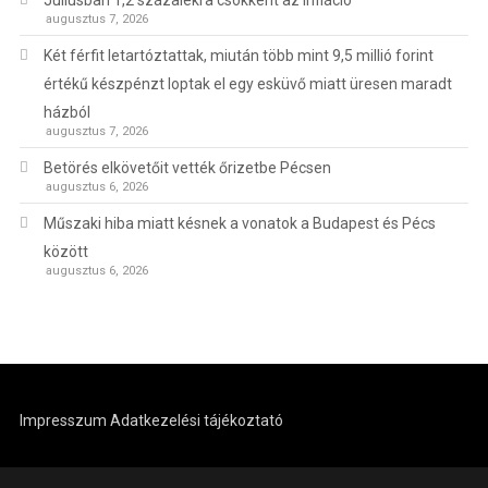
Júliusban 1,2 százalékra csökkent az infláció
augusztus 7, 2026
Két férfit letartóztattak, miután több mint 9,5 millió forint
értékű készpénzt loptak el egy esküvő miatt üresen maradt
házból
augusztus 7, 2026
Betörés elkövetőit vették őrizetbe Pécsen
augusztus 6, 2026
Műszaki hiba miatt késnek a vonatok a Budapest és Pécs
között
augusztus 6, 2026
Impresszum
Adatkezelési tájékoztató