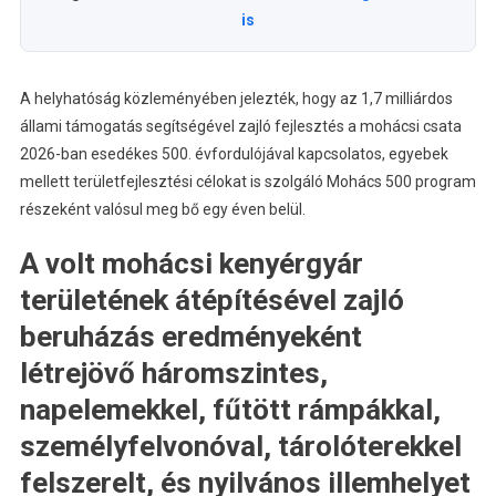
is
A helyhatóság közleményében jelezték, hogy az 1,7 milliárdos
állami támogatás segítségével zajló fejlesztés a mohácsi csata
2026-ban esedékes 500. évfordulójával kapcsolatos, egyebek
mellett területfejlesztési célokat is szolgáló Mohács 500 program
részeként valósul meg bő egy éven belül.
A volt mohácsi kenyérgyár
területének átépítésével zajló
beruházás eredményeként
létrejövő háromszintes,
napelemekkel, fűtött rámpákkal,
személyfelvonóval, tárolóterekkel
felszerelt, és nyilvános illemhelyet