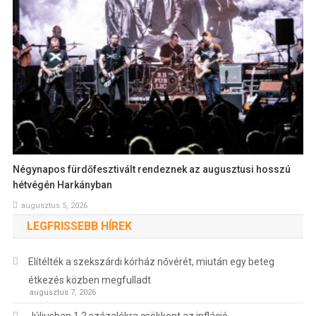
Négynapos fürdőfesztivált rendeznek az augusztusi hosszú
hétvégén Harkányban
augusztus 5, 2026
LEGFRISSEBB HÍREK
Elítélték a szekszárdi kórház nővérét, miután egy beteg
étkezés közben megfulladt
augusztus 7, 2026