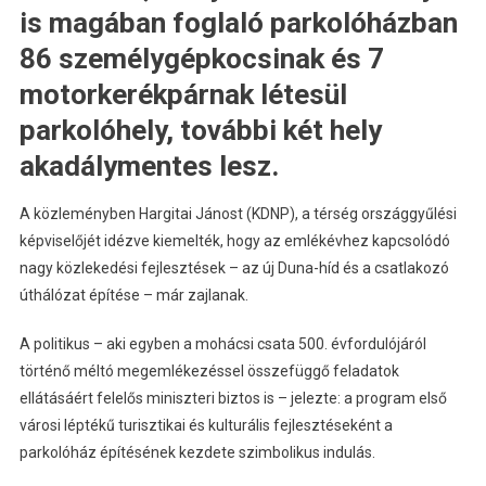
is magában foglaló parkolóházban
86 személygépkocsinak és 7
motorkerékpárnak létesül
parkolóhely, további két hely
akadálymentes lesz.
A közleményben Hargitai Jánost (KDNP), a térség országgyűlési
képviselőjét idézve kiemelték, hogy az emlékévhez kapcsolódó
nagy közlekedési fejlesztések – az új Duna-híd és a csatlakozó
úthálózat építése – már zajlanak.
A politikus – aki egyben a mohácsi csata 500. évfordulójáról
történő méltó megemlékezéssel összefüggő feladatok
ellátásáért felelős miniszteri biztos is – jelezte: a program első
városi léptékű turisztikai és kulturális fejlesztéseként a
parkolóház építésének kezdete szimbolikus indulás.