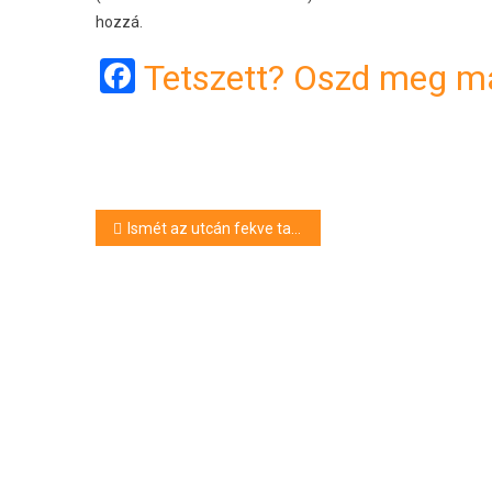
hozzá.
Facebook
Tetszett? Oszd meg má
Bejegyzés
Ismét az utcán fekve találtak Molnár Gusztávra
navigáció