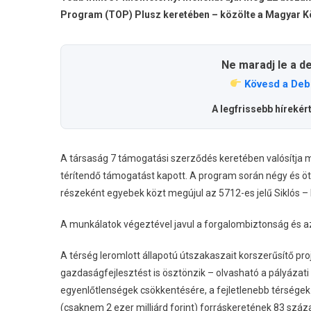
Program (TOP) Plusz keretében – közölte a Magyar Köz
Ne maradj le a d
Kövesd a Deb
A legfrissebb hírekér
A társaság 7 támogatási szerződés keretében valósítja m
térítendő támogatást kapott. A program során négy és öt
részeként egyebek közt megújul az 5712-es jelű Siklós 
A munkálatok végeztével javul a forgalombiztonság és az 
A térség leromlott állapotú útszakaszait korszerűsítő pr
gazdaságfejlesztést is ösztönzik – olvasható a pályázati
egyenlőtlenségek csökkentésére, a fejletlenebb térségek 
(csaknem 2 ezer milliárd forint) forráskeretének 83 száz