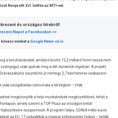
út Nonprofit Zrt. hétfőn az MTI-vel.
ebreceni és országos hírekről!
receni Napot a Facebookon >>
t kövess minket a
Google News-on is
eg a beruházásokat, amelyre bruttó 15,2 milliárd forint vissza nem
 számjegyű utak újulnak meg a dél-dunántúli régióban. A projekt
– Drávaszabolcs összekötő út mintegy 2,7 kilométeres szakaszon.
utak szolgáltatási színvonala a térségben – írták.
ojektek megkönnyítik a helyi munkahelyek megközelítését, tehát a
 honlapon, amely szerint a TOP Plusz az országon belüli
fejlesztésére összpontosít. A program teljes, 5248,8 millió eurós
alékát az EU, 17 százalékát a magyar költségvetés fedezi – tették