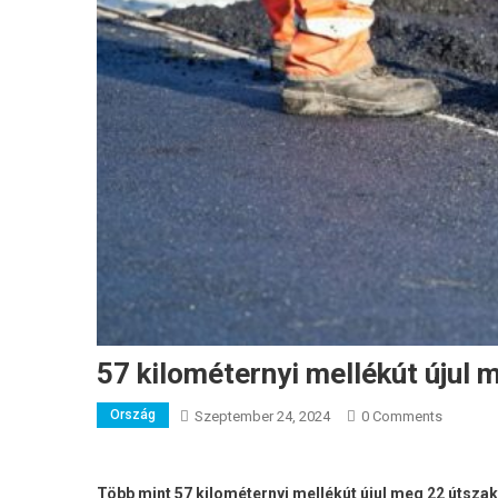
57 kilométernyi mellékút újul 
Ország
Szeptember 24, 2024
0 Comments
Több mint 57 kilométernyi mellékút újul meg 22 útszak