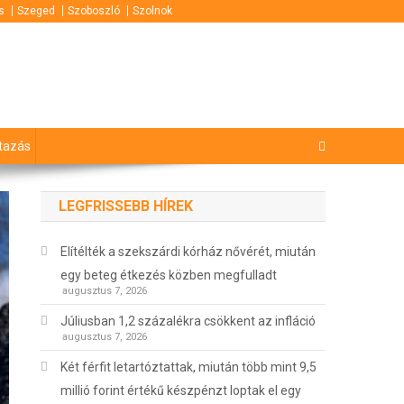
s
Szeged
Szoboszló
Szolnok
tazás
LEGFRISSEBB HÍREK
Elítélték a szekszárdi kórház nővérét, miután
egy beteg étkezés közben megfulladt
augusztus 7, 2026
Júliusban 1,2 százalékra csökkent az infláció
augusztus 7, 2026
Két férfit letartóztattak, miután több mint 9,5
millió forint értékű készpénzt loptak el egy