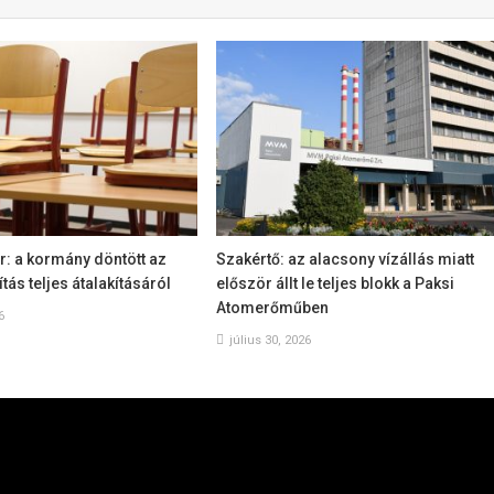
: a kormány döntött az
Szakértő: az alacsony vízállás miatt
tás teljes átalakításáról
először állt le teljes blokk a Paksi
Atomerőműben
6
július 30, 2026