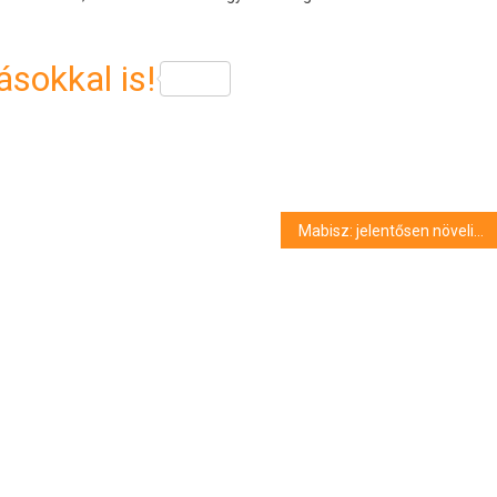
sokkal is!
Mabisz: jelentősen növelik a szeptemberi viharkárok a biztosítók kifizetéseit