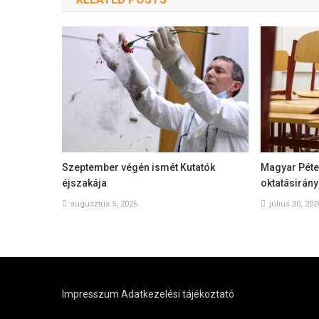
Szeptember végén ismét Kutatók
Magyar Péter
éjszakája
oktatásirányí
augusztus 5, 2026
július 30, 202
Impresszum
Adatkezelési tájékoztató