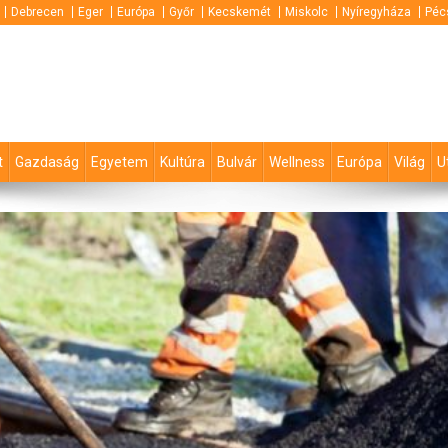
Debrecen
Eger
Európa
Győr
Kecskemét
Miskolc
Nyíregyháza
Péc
t
Gazdaság
Egyetem
Kultúra
Bulvár
Wellness
Európa
Világ
U