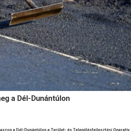
meg a Dél-Dunántúlon
aszon a Dél-Dunántúlon a Terület- és Településfejlesztési Operatív