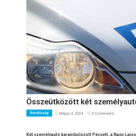
Összeütközött két személyaut
Rendőrség
Május 4, 2024
0 Comments
Két személyautó karambolozott Pécsett, a Nagy Lajos k