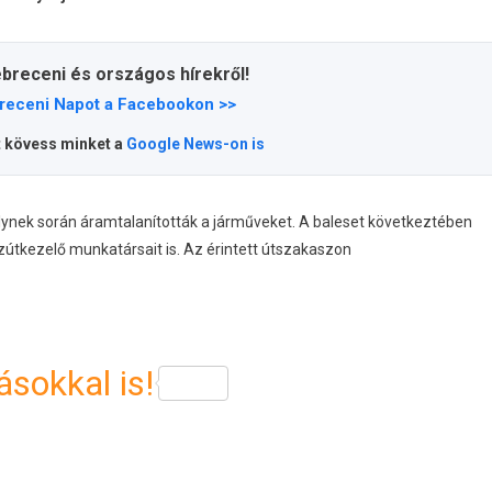
ebreceni és országos hírekről!
receni Napot a Facebookon >>
t kövess minket a
Google News-on is
lynek során áramtalanították a járműveket. A baleset következtében
közútkezelő munkatársait is. Az érintett útszakaszon
sokkal is!