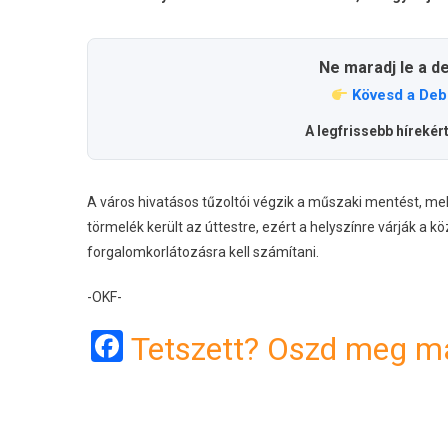
Ne maradj le a d
Kövesd a Deb
A legfrissebb hírekér
A város hivatásos tűzoltói végzik a műszaki mentést, me
törmelék került az úttestre, ezért a helyszínre várják a 
forgalomkorlátozásra kell számítani.
-OKF-
Facebook
Tetszett? Oszd meg má