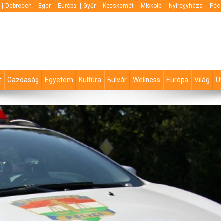
Debrecen
Eger
Európa
Győr
Kecskemét
Miskolc
Nyíregyháza
Péc
t
Gazdaság
Egyetem
Kultúra
Bulvár
Wellness
Európa
Világ
U