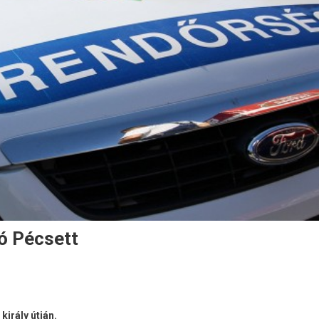
ó Pécsett
irály útján.