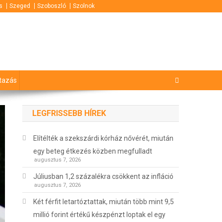
s
Szeged
Szoboszló
Szolnok
tazás
LEGFRISSEBB HÍREK
Elítélték a szekszárdi kórház nővérét, miután
egy beteg étkezés közben megfulladt
augusztus 7, 2026
Júliusban 1,2 százalékra csökkent az infláció
augusztus 7, 2026
Két férfit letartóztattak, miután több mint 9,5
millió forint értékű készpénzt loptak el egy